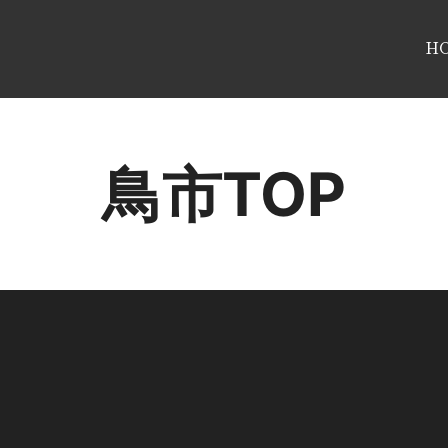
H
鳥市TOP