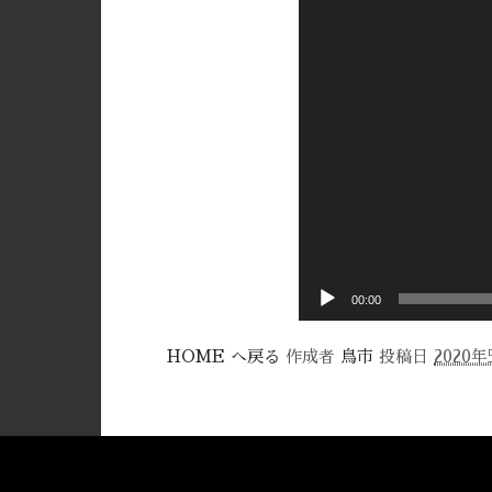
ー
00:00
HOME へ戻る
作成者
鳥市
投稿日
2020