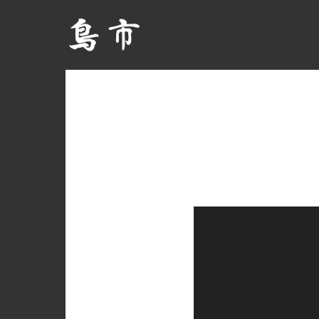
動
画
プ
レ
ー
ヤ