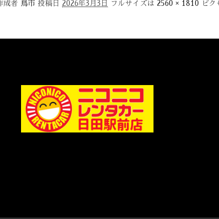
作成者
鳥市
投稿日
2026年3月3日
フルサイズは
2560 × 1810
ピク