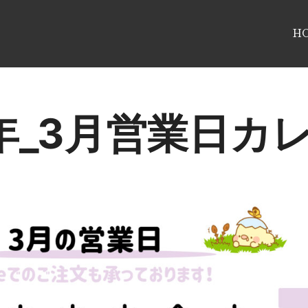
H
6年_3月営業日カ