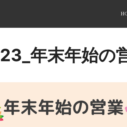
H
023_年末年始の