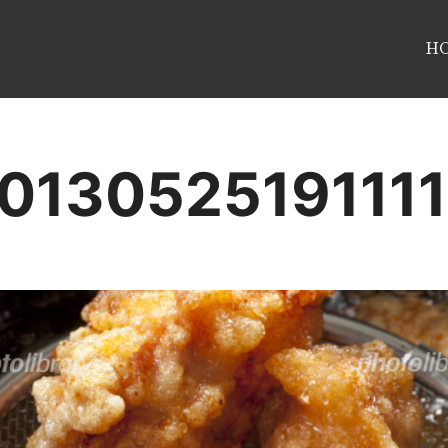
H
013052519111